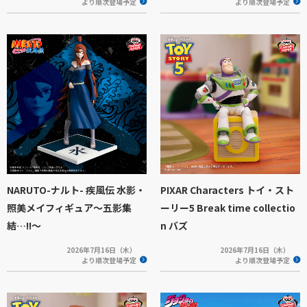
より順次登場予定
より順次登場予定
NARUTO-ナルト- 疾風伝 水影・
PIXAR Characters トイ・スト
照美メイフィギュア～五影集
ーリー5 Break time collectio
結…!!～
n バズ
2026年7月16日（木）
2026年7月16日（木）
より順次登場予定
より順次登場予定