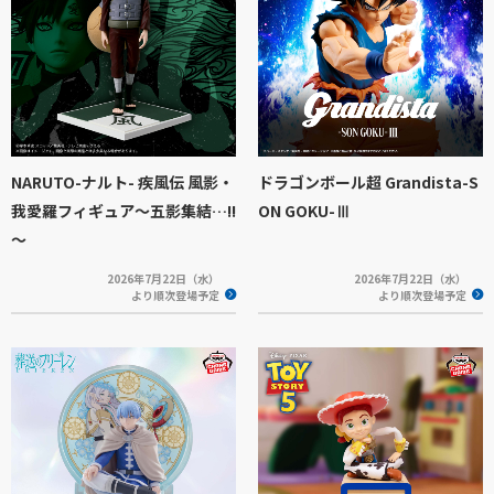
NARUTO-ナルト- 疾風伝 風影・
ドラゴンボール超 Grandista-S
我愛羅フィギュア～五影集結…!!
ON GOKU-Ⅲ
～
2026年7月22日（水）
2026年7月22日（水）
より順次登場予定
より順次登場予定