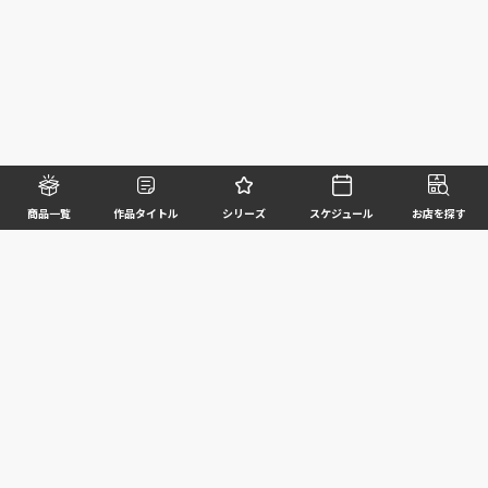
商品一覧
作品タイトル
シリーズ
スケジュール
お店を探す
©BANDAI SPIRITS CO.,LTD. ALL RIGHTS RESERVED
企業情報
ウェブサイトご利用条件
個人情報及び特定個人情報等の取扱いに関する方針
お客様サポート