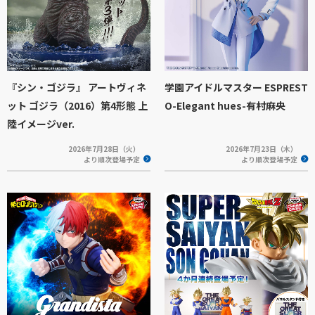
『シン・ゴジラ』 アートヴィネ
学園アイドルマスター ESPREST
ット ゴジラ（2016）第4形態 上
O-Elegant hues-有村麻央
陸イメージver.
2026年7月28日（火）
2026年7月23日（木）
より順次登場予定
より順次登場予定