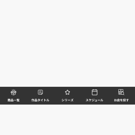
商品一覧
作品タイトル
シリーズ
スケジュール
お店を探す
©BANDAI SPIRITS CO.,LTD. ALL RIGHTS RESERVED
企業情報