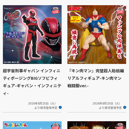
超宇宙刑事ギャバン インフィニ
『キン肉マン』完璧超人始祖編
ティポージングBIGソフビフィ
リアルフィギュア-キン肉マン
ギュア-ギャバン・インフィニテ
戦闘服ver.-
ィ-
2026年8月25日（火）
2026年8月25日（火）
より順次登場予定
より順次登場予定