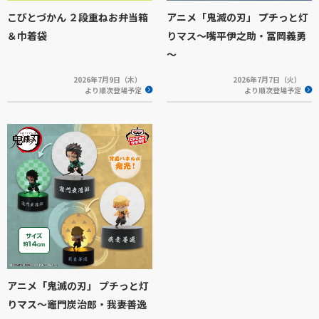
こびとづかん ２段重ねお弁当箱
アニメ「鬼滅の刃」 プチっと灯
＆巾着袋
りマス～嘴平伊之助・冨岡義勇
～
2026年7月9日（木）
2026年7月7日（火）
より順次登場予定
より順次登場予定
アニメ「鬼滅の刃」 プチっと灯
りマス～竈門炭治郎・我妻善逸