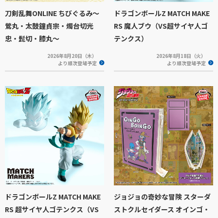
刀剣乱舞ONLINE ちびぐるみ～
ドラゴンボールZ MATCH MAKE
鶯丸・太鼓鐘貞宗・燭台切光
RS 魔人ブウ（VS超サイヤ人ゴ
忠・髭切・膝丸～
テンクス）
2026年8月20日（木）
2026年8月18日（火）
より順次登場予定
より順次登場予定
ドラゴンボールZ MATCH MAKE
ジョジョの奇妙な冒険 スターダ
RS 超サイヤ人ゴテンクス（VS
ストクルセイダース オインゴ・