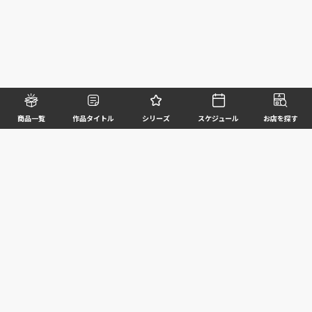
商品一覧
作品タイトル
シリーズ
スケジュール
お店を探す
©BANDAI SPIRITS CO.,LTD. ALL RIGHTS RESERVED
企業情報
ウェブサイトご利用条件
個人情報及び特定個人情報等の取扱いに関する方針
お客様サポート
写真と実際の商品とは異なる場合がございますのでご了承ください。このホームページに掲載