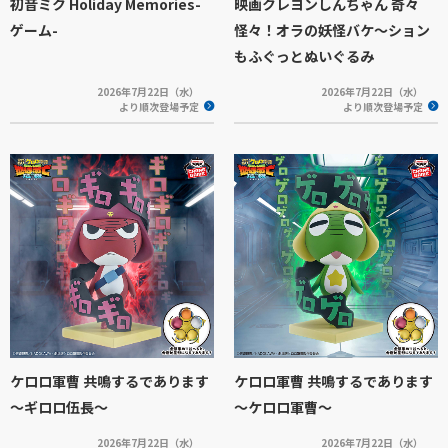
初音ミク Holiday Memories-
映画クレヨンしんちゃん 奇々
ゲーム-
怪々！オラの妖怪バケ～ション
もふぐっとぬいぐるみ
2026年7月22日（水）
2026年7月22日（水）
より順次登場予定
より順次登場予定
ケロロ軍曹 共鳴するであります
ケロロ軍曹 共鳴するであります
～ギロロ伍長～
～ケロロ軍曹～
2026年7月22日（水）
2026年7月22日（水）