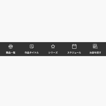
商品一覧
作品タイトル
シリーズ
スケジュール
お店を探す
©BANDAI SPIRITS CO.,LTD. ALL RIGHTS RESERVED
企業情報
ウェブサイトご利用条件
個人情報及び特定個人情報等の取扱いに関する方針
お客様サポート