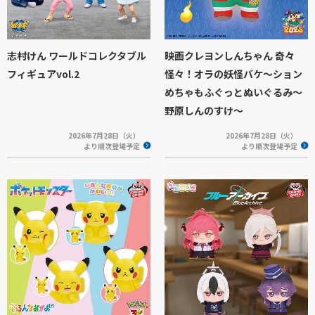
志村けん ワールドコレクタブル
映画クレヨンしんちゃん 奇々
フィギュアvol.2
怪々！オラの妖怪バケ～ション
めちゃもふぐっとぬいぐるみ～
野原しんのすけ～
2026年7月28日（火）
2026年7月28日（火）
より順次登場予定
より順次登場予定