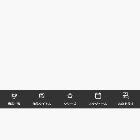
商品一覧
作品タイトル
シリーズ
スケジュール
お店を探す
©BANDAI SPIRITS CO.,LTD. ALL RIGHTS RESERVED
企業情報