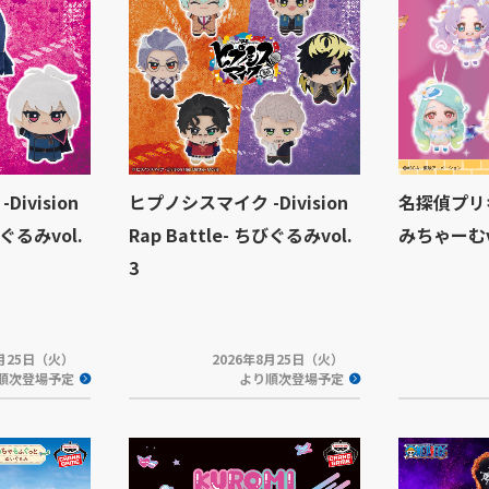
ivision
ヒプノシスマイク -Division
名探偵プリ
びぐるみvol.
Rap Battle- ちびぐるみvol.
みちゃーむvo
3
8月25日（火）
2026年8月25日（火）
順次登場予定
より順次登場予定