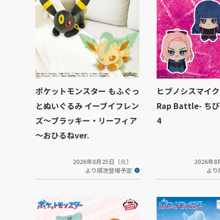
ポケットモンスター もふぐっ
ヒプノシスマイク -D
とぬいぐるみ イーブイフレン
Rap Battle- ち
ズ～ブラッキー・リーフィア
4
～おひるねver.
2026年8月25日（火）
2026年
より順次登場予定
より