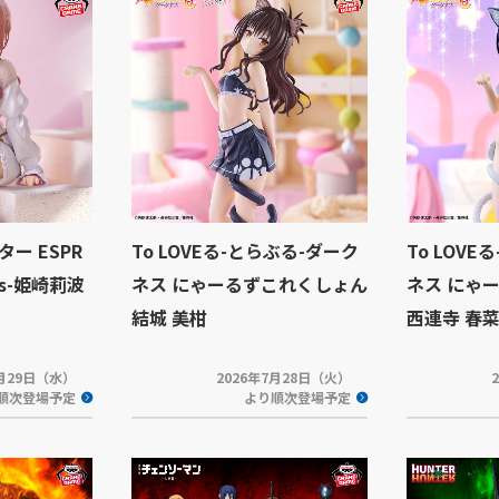
ー ESPR
To LOVEる-とらぶる-ダーク
To LOV
ills-姫崎莉波
ネス にゃーるずこれくしょん
ネス にゃ
結城 美柑
西連寺 春
7月29日（水）
2026年7月28日（火）
順次登場予定
より順次登場予定