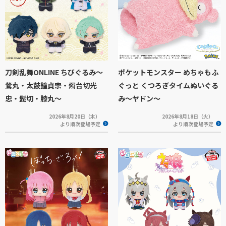
刀剣乱舞ONLINE ちびぐるみ～
ポケットモンスター めちゃもふ
鶯丸・太鼓鐘貞宗・燭台切光
ぐっと くつろぎタイムぬいぐる
忠・髭切・膝丸～
み～ヤドン～
2026年8月20日（木）
2026年8月18日（火）
より順次登場予定
より順次登場予定