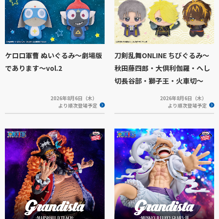
ケロロ軍曹 ぬいぐるみ～劇場版
刀剣乱舞ONLINE ちびぐるみ～
であります～vol.2
秋田藤四郎・大倶利伽羅・へし
切長谷部・獅子王・火車切～
2026年8月6日（木）
2026年8月6日（木）
より順次登場予定
より順次登場予定