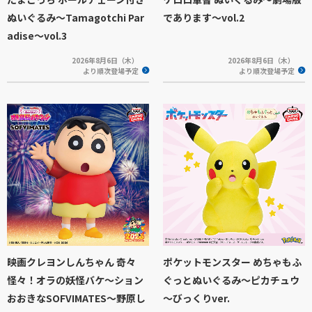
ぬいぐるみ～Tamagotchi Par
であります～vol.2
adise～vol.3
2026年8月6日（木）
2026年8月6日（木）
より順次登場予定
より順次登場予定
映画クレヨンしんちゃん 奇々
ポケットモンスター めちゃもふ
怪々！オラの妖怪バケ～ション
ぐっとぬいぐるみ～ピカチュウ
おおきなSOFVIMATES～野原し
～びっくりver.