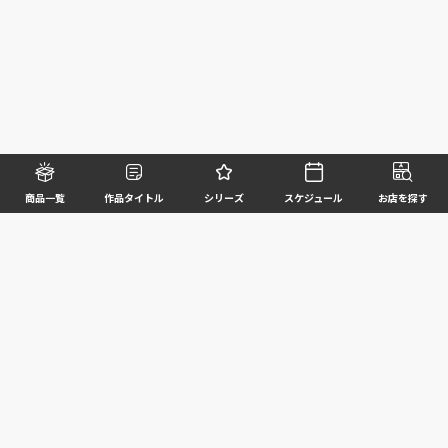
商品一覧
作品タイトル
シリーズ
スケジュール
お店を探す
©BANDAI SPIRITS CO.,LTD. ALL RIGHTS RESERVED
企業情報
ウェブサイトご利用条件
個人情報及び特定個人情報等の取扱いに関する方針
お客様サポート