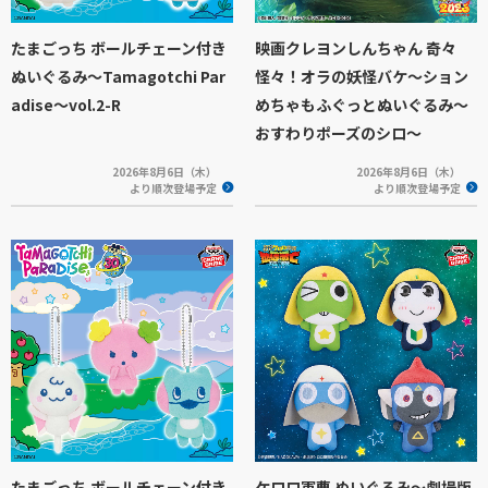
たまごっち ボールチェーン付き
映画クレヨンしんちゃん 奇々
ぬいぐるみ～Tamagotchi Par
怪々！オラの妖怪バケ～ション
adise～vol.2-R
めちゃもふぐっとぬいぐるみ～
おすわりポーズのシロ～
2026年8月6日（木）
2026年8月6日（木）
より順次登場予定
より順次登場予定
たまごっち ボールチェーン付き
ケロロ軍曹 ぬいぐるみ～劇場版