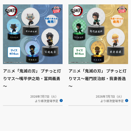
アニメ「鬼滅の刃」 プチっと灯
アニメ「鬼滅の刃」 プチっと灯
りマス～嘴平伊之助・冨岡義勇
りマス～竈門炭治郎・我妻善逸
～
～
2026年7月7日（火）
2026年7月7日（火）
より順次登場予定
より順次登場予定