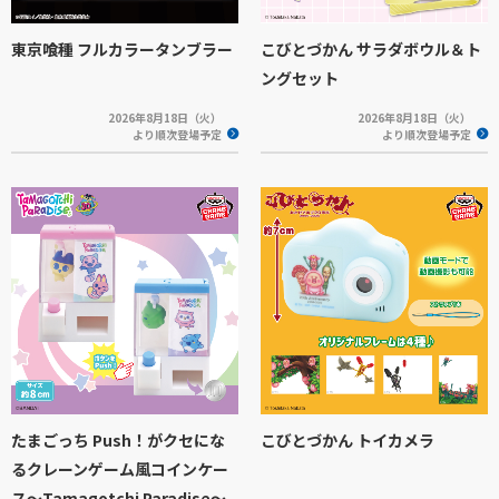
東京喰種 フルカラータンブラー
こびとづかん サラダボウル＆ト
ングセット
2026年8月18日（火）
2026年8月18日（火）
より順次登場予定
より順次登場予定
たまごっち Push！がクセにな
こびとづかん トイカメラ
るクレーンゲーム風コインケー
ス～Tamagotchi Paradise～