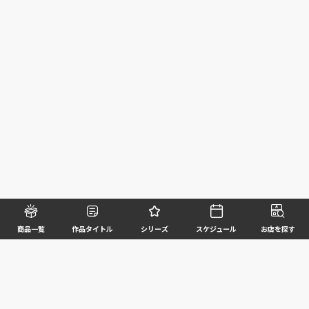
商品一覧
作品タイトル
シリーズ
スケジュール
お店を探す
©BANDAI SPIRITS CO.,LTD. ALL RIGHTS RESERVED
企業情報