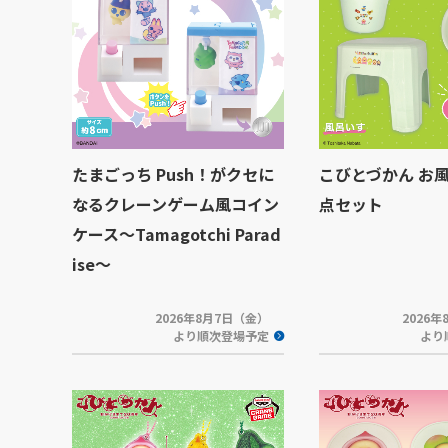
たまごっち Push！がクセに
こびとづかん お
なるクレーンゲーム風コイン
点セット
ケース～Tamagotchi Parad
ise～
2026年8月7日（金）
2026
より順次登場予定
より