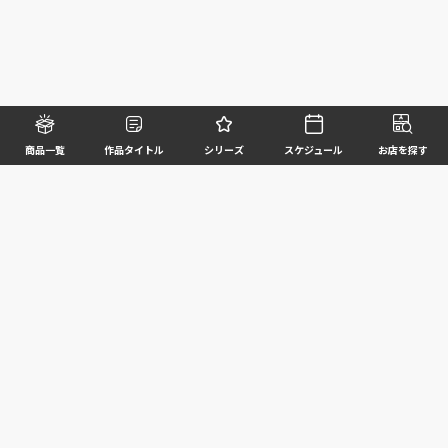
商品一覧
作品タイトル
シリーズ
スケジュール
お店を探す
©BANDAI SPIRITS CO.,LTD. ALL RIGHTS RESERVED
企業情報
ウェブサイトご利用条件
個人情報及び特定個人情報等の取扱いに関する方針
お客様サポート
写真と実際の商品とは異なる場合がございますのでご了承ください。このホームページに掲載
されている 全ての画像、文章、データ等の無断転用、転載はお断りします。