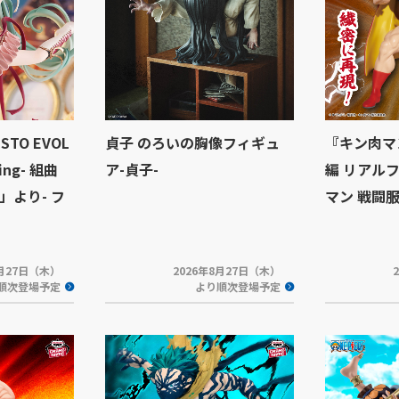
STO EVOL
貞子 のろいの胸像フィギュ
『キン肉マ
ning- 組曲
ア-貞子-
編 リアル
」より- フ
マン 戦闘服v
8月27日（木）
2026年8月27日（木）
順次登場予定
より順次登場予定