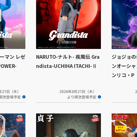
ーマン レゼ
NARUTO-ナルト- 疾風伝 Gra
ジョジョの
POWER-
ndista-UCHIHA ITACHI-Ⅱ
ンオーシャン 
ンリコ・P
8月27日（木）
2026年8月27日（木）
順次登場予定
より順次登場予定