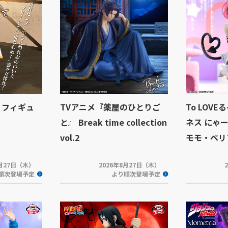
 フィギュ
TVアニメ『薬屋のひとりご
To LOV
と』 Break time collection
ネス にゃ
vol.2
モモ・ベリ
8月27日（木）
2026年8月27日（木）
順次登場予定
より順次登場予定