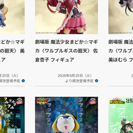
まどか☆マギ
劇場版 魔法少女まどか☆マギ
劇場版 魔
の廻天〉 美
カ〈ワルプルギスの廻天〉 佐
カ〈ワルプ
ュア
倉杏子 フィギュア
美ほむら 
8月25日（火）
2026年8月25日（火）
順次登場予定
より順次登場予定