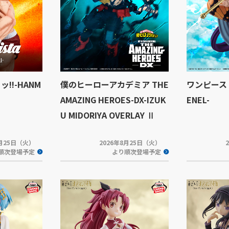
ッッ!!-HANM
僕のヒーローアカデミア THE
ワンピース C
AMAZING HEROES-DX-IZUK
ENEL-
U MIDORIYA OVERLAY Ⅱ
8月25日（火）
2026年8月25日（火）
順次登場予定
より順次登場予定