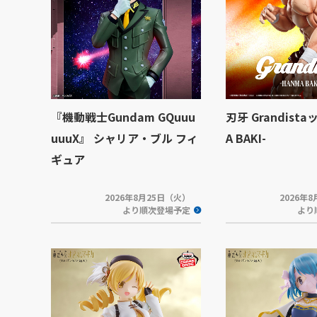
『機動戦士Gundam GQuuu
刃牙 Grandista
uuuX』 シャリア・ブル フィ
A BAKI-
ギュア
2026年8月25日（火）
2026年
より順次登場予定
より