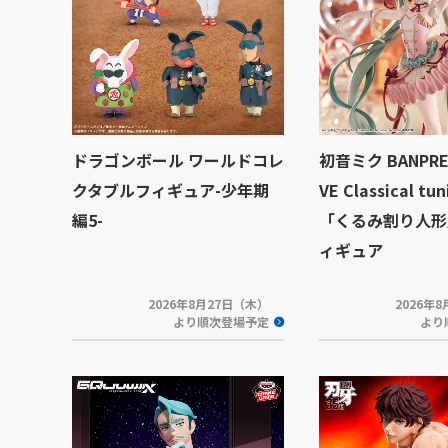
ドラゴンボール ワールドコレ
初音ミク BANPRE
クタブルフィギュア-少年期
VE Classical tu
編5-
「くるみ割り人形
ィギュア
2026年8月27日（木）
2026年
より順次登場予定
より