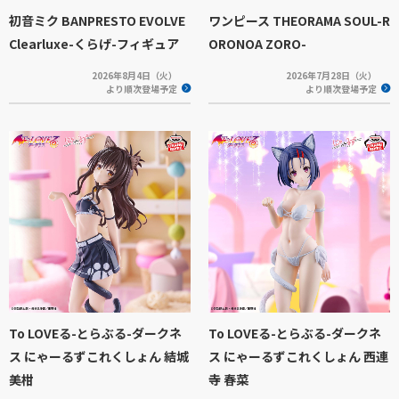
初音ミク BANPRESTO EVOLVE
ワンピース THEORAMA SOUL-R
Clearluxe-くらげ-フィギュア
ORONOA ZORO-
2026年8月4日（火）
2026年7月28日（火）
より順次登場予定
より順次登場予定
To LOVEる-とらぶる-ダークネ
To LOVEる-とらぶる-ダークネ
ス にゃーるずこれくしょん 結城
ス にゃーるずこれくしょん 西連
美柑
寺 春菜