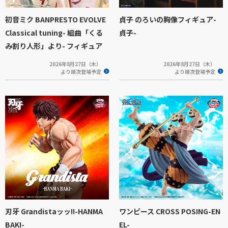
初音ミク BANPRESTO EVOLVE
貞子 のろいの胸像フィギュア-
Classical tuning- 組曲「くる
貞子-
み割り人形」より- フィギュア
2026年8月27日（木）
2026年8月27日（木）
より順次登場予定
より順次登場予定
刃牙 Grandistaッッ!!-HANMA
ワンピース CROSS POSING-EN
BAKI-
EL-