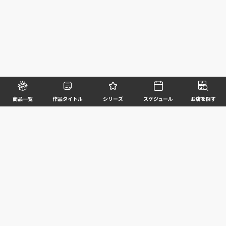
商品一覧
作品タイトル
シリーズ
スケジュール
お店を探す
©BANDAI SPIRITS CO.,LTD. ALL RIGHTS RESERVED
企業情報
ウェブサイトご利用条件
個人情報及び特定個人情報等の取扱いに関する方針
お客様サポート