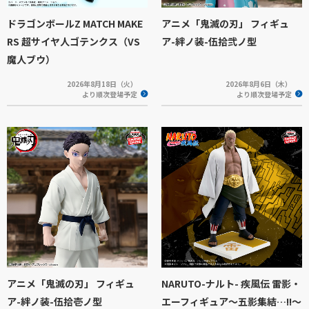
ドラゴンボールZ MATCH MAKE
アニメ「鬼滅の刃」 フィギュ
RS 超サイヤ人ゴテンクス（VS
ア-絆ノ装-伍拾弐ノ型
魔人ブウ）
2026年8月18日（火）
2026年8月6日（木）
より順次登場予定
より順次登場予定
アニメ「鬼滅の刃」 フィギュ
NARUTO-ナルト- 疾風伝 雷影・
ア-絆ノ装-伍拾壱ノ型
エーフィギュア～五影集結…!!～