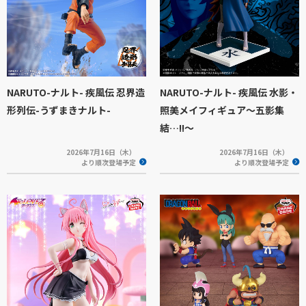
NARUTO-ナルト- 疾風伝 忍界造
NARUTO-ナルト- 疾風伝 水影・
形列伝-うずまきナルト-
照美メイフィギュア～五影集
結…!!～
2026年7月16日（木）
2026年7月16日（木）
より順次登場予定
より順次登場予定