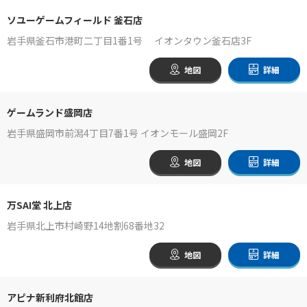
ソユーゲームフィールド 釜石店
岩手県釜石市港町二丁目1番1号 イオンタウン釜石店3F
地図
詳細
ゲームランド盛岡店
岩手県盛岡市前潟4丁目7番1号 イオンモール盛岡2F
地図
詳細
万SAI堂 北上店
岩手県北上市村崎野14地割68番地32
地図
詳細
アピナ新利府北館店