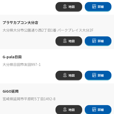
地図
詳細
プラサカプコン大分店
大分県大分市公園通り西2丁目1番 パークプレイス大分2F
地図
詳細
G-pala日田
大分県日田市友田997-1
地図
詳細
GiGO延岡
宮崎県延岡市平原町5丁目1492-8
地図
詳細