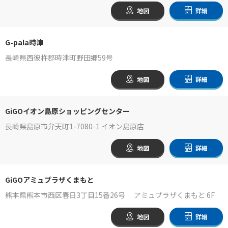
地図
詳細
G-pala時津
長崎県西彼杵郡時津町野田郷59号
地図
詳細
GiGOイオン島原ショッピングセンター
長崎県島原市弁天町1-7080-1 イオン島原店
地図
詳細
GiGOアミュプラザくまもと
熊本県熊本市西区春日3丁目15番26号 アミュプラザくまもと 6F
地図
詳細