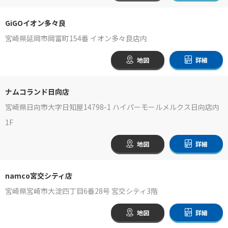
GiGOイオン多々良
宮崎県延岡市岡富町154番 イオン多々良店内
地図
詳細
ナムコランド日向店
宮崎県日向市大字日知屋14798-1 ハイパーモールメルクス日向店内
1F
地図
詳細
namco宮交シティ店
宮崎県宮崎市大淀四丁目6番28号 宮交シティ3階
地図
詳細