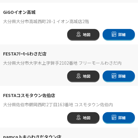
GiGOイオン高城
大分県大分市高城西町28-1 イオン高城店2階
地図
詳細
FESTAﾌﾘｰﾓｰﾙわさだ店
大分県大分市大字木上字鉾手2102番地 フリーモールわさだ内
地図
詳細
FESTAコスモタウン佐伯店
大分県佐伯市鶴岡西町2丁目163番地 コスモタウン佐伯内
地図
詳細
namcoトキハわさだタウン店