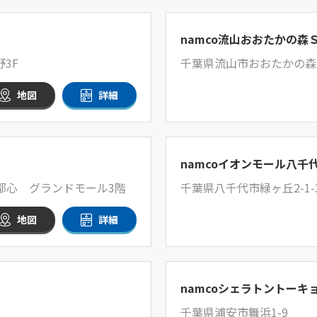
namco流山おおたかの森
3F
千葉県流山市おおたかの森南
地図
詳細
namcoイオンモール八千
新都心 グランドモール3階
千葉県八千代市緑ヶ丘2-1-
地図
詳細
namcoシェラトントーキ
千葉県浦安市舞浜1-9