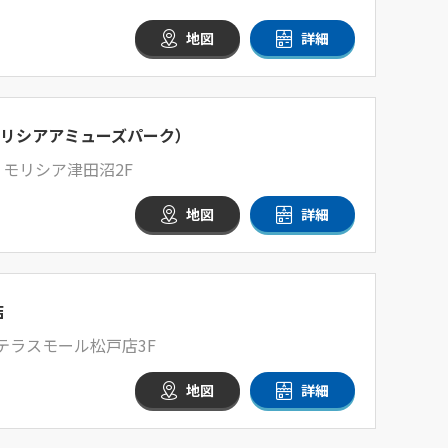
地図
詳細
RK（モリシアアミューズパーク）
1 モリシア津田沼2F
地図
詳細
店
 テラスモール松戸店3F
地図
詳細