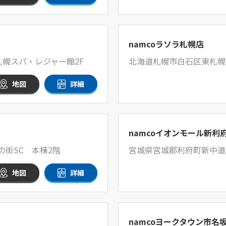
namcoラソラ札幌店
札幌スパ・レジャー館2F
北海道札幌市白石区東札幌3
地図
詳細
namcoイオンモール新利
の街SC 本棟2階
宮城県宮城郡利府町新中道3-
地図
詳細
namcoヨークタウン市名