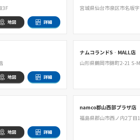
3F
宮城県仙台市泉区市名坂字中
地図
詳細
ナムコランドS‐MALL店
階
山形県鶴岡市錦町2-21 S-M
地図
詳細
namco郡山西部プラザ店
福島県郡山市西ノ内2丁目11
地図
詳細