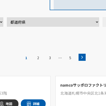
…
1
2
3
5
namcoサッポロファクト
街3階
北海道札幌市中央区北1条東
地図
詳細