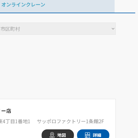
オンラインクレーン
リー店
4丁目1番地1 サッポロファクトリー1条館2F
地図
詳細