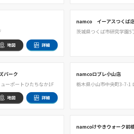
namco イーアスつくば
F
茨城県つくば市研究学園5丁目
地図
詳細
ズパーク
namcoロブレ小山店
ニューポートひたちなか1F
栃木県小山市中央町3-7-1
地図
詳細
namcoけやきウォーク前