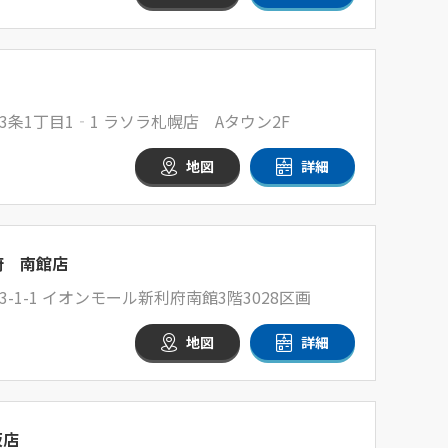
条1丁目1‐1 ラソラ札幌店 Aタウン2F
地図
詳細
府 南館店
1-1 イオンモール新利府南館3階3028区画
地図
詳細
坂店