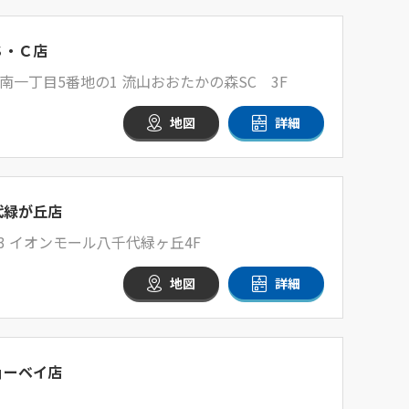
Ｓ・Ｃ店
一丁目5番地の1 流山おおたかの森SC 3F
地図
詳細
代緑が丘店
3 イオンモール八千代緑ヶ丘4F
地図
詳細
ョーベイ店