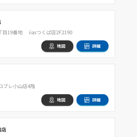
店
19番地 iiasつくば店2F2190
地図
詳細
 ロブレ小山店4階
地図
詳細
橋店