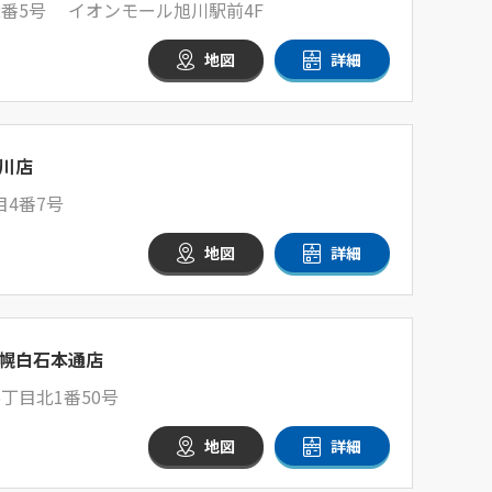
2番5号 イオンモール旭川駅前4F
地図
詳細
川店
4番7号
地図
詳細
幌白石本通店
丁目北1番50号
地図
詳細