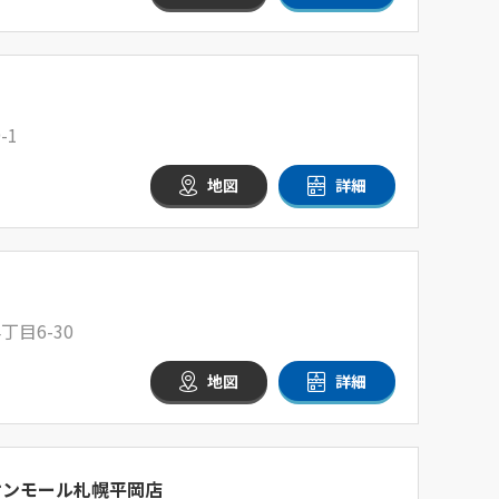
-1
地図
詳細
目6-30
地図
詳細
オンモール札幌平岡店