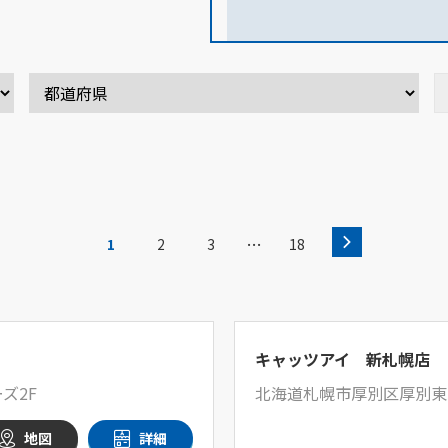
…
1
2
3
18
キャッツアイ 新札幌店
ズ2F
北海道札幌市厚別区厚別東
地図
詳細