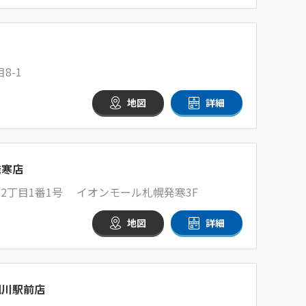
8-1
地図
詳細
発寒店
2丁目1番1号 イオンモール札幌発寒3F
地図
詳細
旭川駅前店