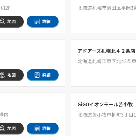
和2F
北海道札幌市清田区平岡3条5
地図
詳細
アドアーズ札幌北４２条店
北海道札幌市東区北42条東7
地図
詳細
GiGOイオンモール苫小牧
樺内
北海道苫小牧市柳町3丁目1
地図
詳細