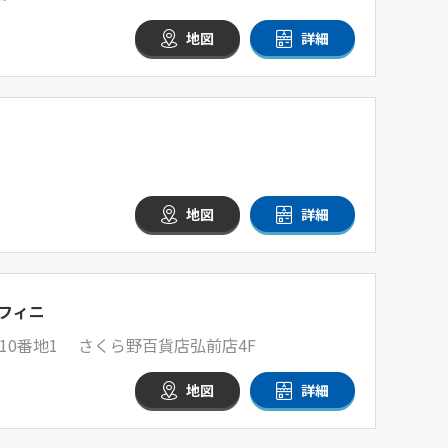
地図
詳細
地図
詳細
フィニ
10番地1 さくら野百貨店弘前店4F
地図
詳細