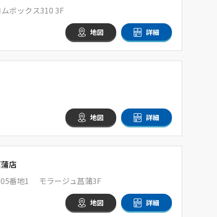
ムボックス310 3F
地図
詳細
地図
詳細
菖蒲店
05番地1 モラージュ菖蒲3F
地図
詳細