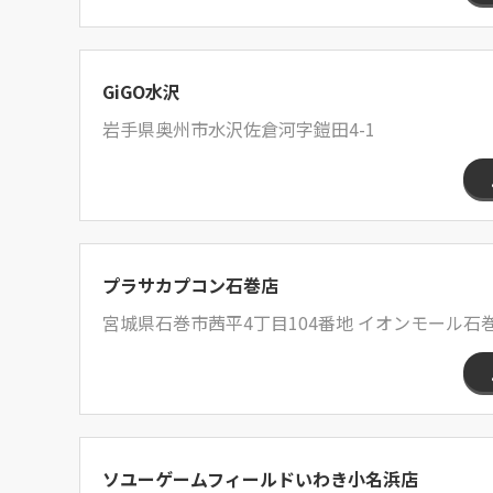
GiGO水沢
岩手県奥州市水沢佐倉河字鎧田4-1
プラサカプコン石巻店
宮城県石巻市茜平4丁目104番地 イオンモール石
ソユーゲームフィールドいわき小名浜店