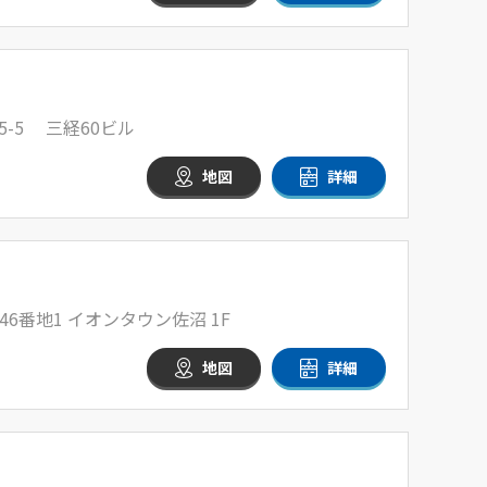
-5 三経60ビル
地図
詳細
6番地1 イオンタウン佐沼 1F
地図
詳細