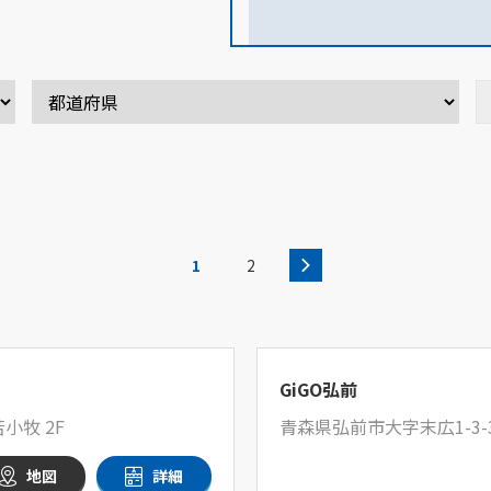
1
2
GiGO弘前
小牧 2F
青森県弘前市大字末広1-3-
地図
詳細