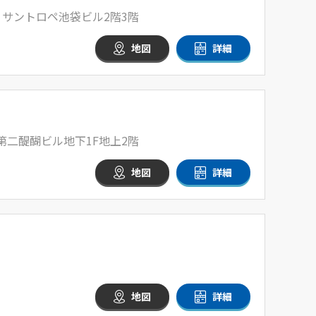
1 サントロペ池袋ビル2階3階
地図
詳細
 第二醍醐ビル地下1F地上2階
地図
詳細
地図
詳細