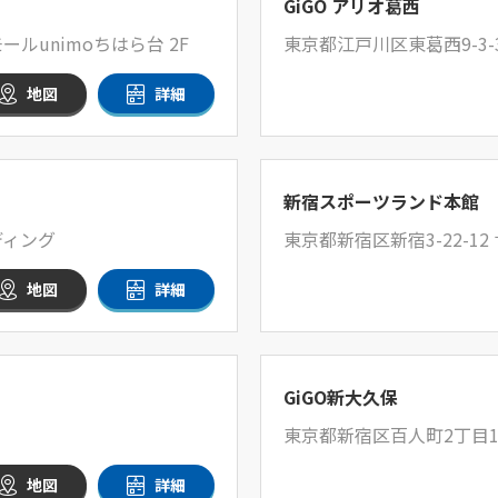
GiGO アリオ葛西
ルunimoちはら台 2F
東京都江戸川区東葛西9-3-
地図
詳細
新宿スポーツランド本館
ディング
東京都新宿区新宿3-22-12
地図
詳細
GiGO新大久保
東京都新宿区百人町2丁目1
地図
詳細