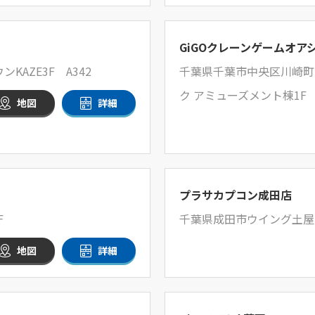
GiGOクレーンゲームオア
KAZE3F A342
千葉県千葉市中央区川崎町5
ク アミューズメント棟1F
地図
詳細
プラサカプコン成田店
F
千葉県成田市ウイング土屋2
地図
詳細