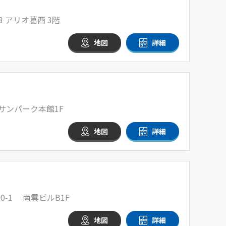
3 アリオ葛西 3階
地図
詳細
 サンパーク本館1F
地図
詳細
0-1 南雲ビルB1F
地図
詳細