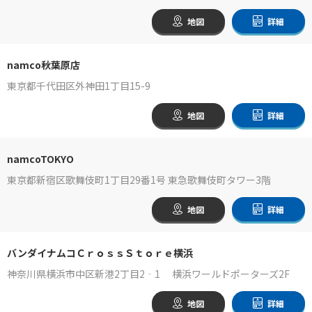
地図
詳細
namco秋葉原店
東京都千代田区外神田1丁目15-9
地図
詳細
namcoTOKYO
東京都新宿区歌舞伎町1丁目29番1号 東急歌舞伎町タワー3階
地図
詳細
バンダイナムコＣｒｏｓｓＳｔｏｒｅ横浜
神奈川県横浜市中区新港2丁目2‐1 横浜ワールドポーターズ2F
地図
詳細