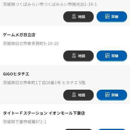
茨城県つくばみらい市つくばみらい市陽光台1-14-1
地図
詳細
ゲームメガ日立店
茨城県日立市東多賀町5-10-10
地図
詳細
GiGOヒタチエ
茨城県日立市幸町1丁目16番1号 ヒタチエ 5階
地図
詳細
タイトーＦステーション イオンモール下妻店
茨城県下妻市堀篭972-1