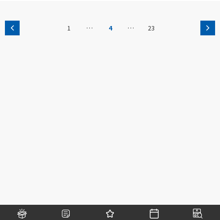
…
…
1
4
23