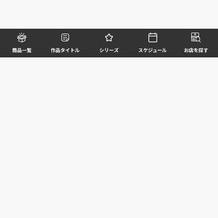
商品一覧
作品タイトル
シリーズ
スケジュール
お店を探す
©BANDAI SPIRITS CO.,LTD. ALL RIGHTS RESERVED
企業情報
ウェブサイトご利用条件
個人情報及び特定個人情報等の取扱いに関する方針
お客様サポート
写真と実際の商品とは異なる場合がございますのでご了承ください。このホームページに掲載
されている 全ての画像、文章、データ等の無断転用、転載はお断りします。