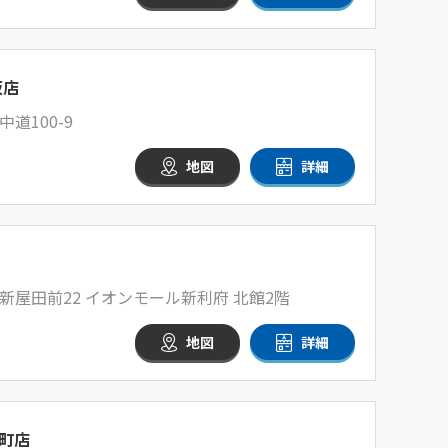
坂店
道100-9
地図
詳細
屋田前22 イオンモール新利府 北館2階
地図
詳細
町店