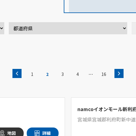
…
1
2
3
4
16
namcoイオンモール新利
宮城県宮城郡利府町新中道3-
地図
詳細