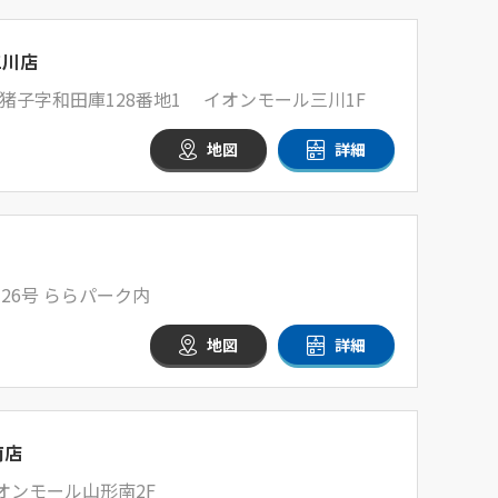
三川店
猪子字和田庫128番地1 イオンモール三川1F
地図
詳細
26号 ららパーク内
地図
詳細
南店
イオンモール山形南2F