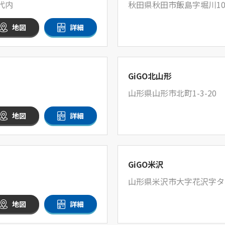
代内
秋田県秋田市飯島字堀川1
地図
詳細
GiGO北山形
山形県山形市北町1-3-20
地図
詳細
GiGO米沢
山形県米沢市大字花沢字タナ
地図
詳細