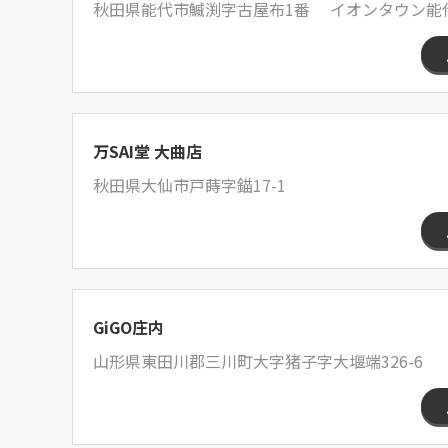
秋田県能代市鰄渕字古屋布1番 イオンタウン能
万SAI堂 大曲店
秋田県大仙市戸蒔字錨17-1
GiGO庄内
山形県東田川郡三川町大字猪子字大堰端326-6