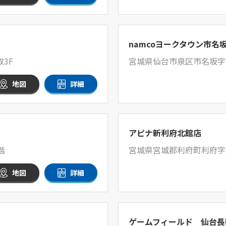
namcoヨークタウン市名
3F
宮城県仙台市泉区市名坂字中
地図
詳細
アピナ新利府北館店
階
宮城県宮城郡利府町利府字新
地図
詳細
ゲームフィールド 仙台長