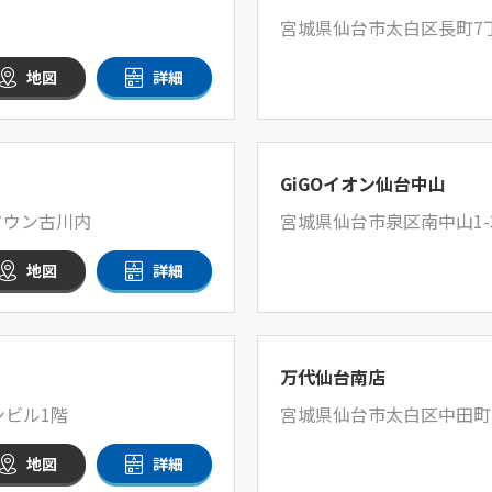
宮城県仙台市太白区長町7丁
地図
詳細
GiGOイオン仙台中山
タウン古川内
宮城県仙台市泉区南中山1-3
地図
詳細
万代仙台南店
ンビル1階
宮城県仙台市太白区中田町
地図
詳細