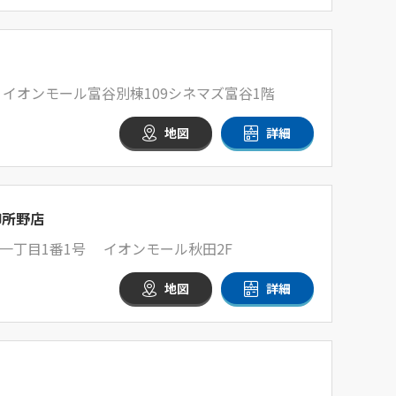
1 イオンモール富谷別棟109シネマズ富谷1階
地図
詳細
御所野店
一丁目1番1号 イオンモール秋田2F
地図
詳細