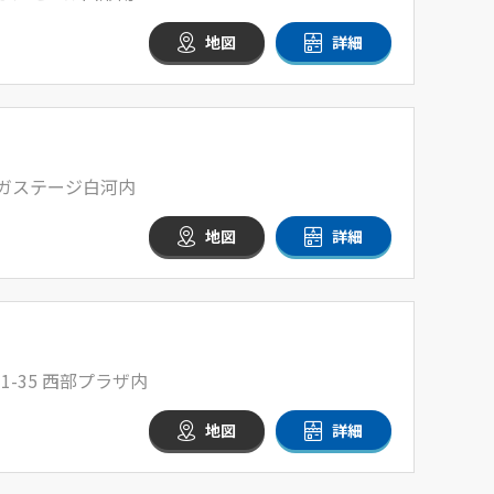
地図
詳細
メガステージ白河内
地図
詳細
-35 西部プラザ内
地図
詳細