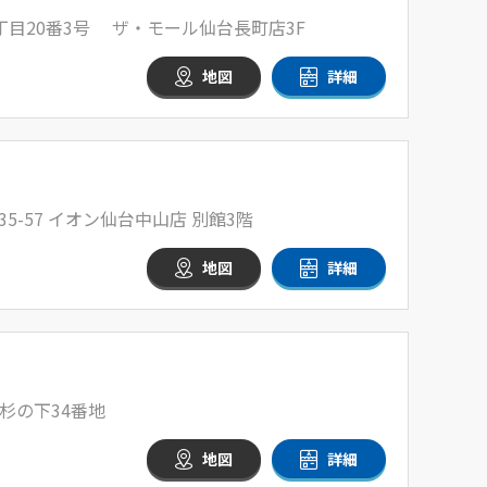
目20番3号 ザ・モール仙台長町店3F
地図
詳細
5-57 イオン仙台中山店 別館3階
地図
詳細
杉の下34番地
地図
詳細