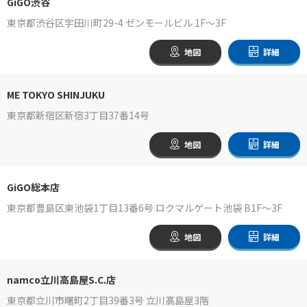
GiGO渋谷
東京都渋谷区宇田川町29-4 ゼンモールビル 1F～3F
地図
詳細
ME TOKYO SHINJUKU
東京都新宿区新宿3丁目37番14号
地図
詳細
GiGO総本店
東京都豊島区東池袋1丁目13番6号 ロクマルゲート池袋 B1F～3F
地図
詳細
namco立川高島屋S.C.店
東京都立川市曙町2丁目39番3号 立川髙島屋3階