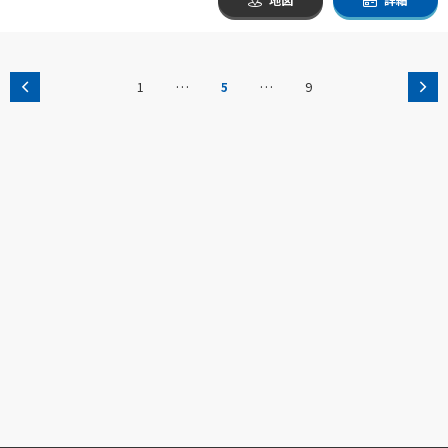
…
…
1
5
9