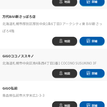
地図
詳細
万代BiVi新さっぽろ店
北海道札幌市厚別区厚別中央1条6丁目3 アークシティ東 BiVi新さっ
ぽろ4階
地図
詳細
GiGOココノススキノ
北海道札幌市中央区南4条西4丁目1番1 COCONO SUSUKINO 3F
地図
詳細
GiGO弘前
青森県弘前市大字末広1-3-3
地図
詳細