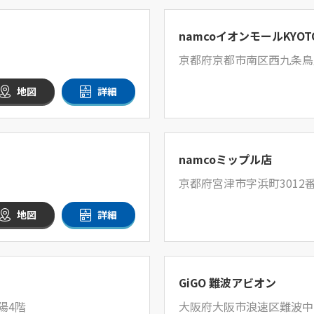
namcoイオンモールKYOT
京都府京都市南区西九条鳥居口
地図
詳細
namcoミップル店
京都府宮津市字浜町3012番
地図
詳細
GiGO 難波アビオン
陽4階
大阪府大阪市浪速区難波中2-3