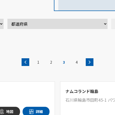
1
2
3
4
ナムコランド輪島
石川県輪島市田町45-1 
地図
詳細