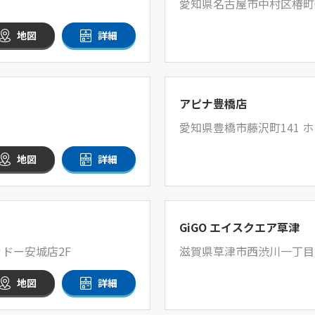
愛知県名古屋市中村区椿町6
地図
詳細
アピナ豊橋店
愛知県豊橋市藤沢町141
地図
詳細
GiGO エイスクエア草津
ドー安城店2F
滋賀県草津市西渋川一丁目23番2
地図
詳細