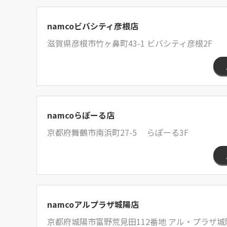
namcoビバシティ彦根店
滋賀県彦根市竹ヶ鼻町43-1 ビバシティ彦根2F
namcoらぽーる店
京都府舞鶴市南浜町27-5 らぽーる3F
namcoアルプラザ城陽店
京都府城陽市富野荒見田112番地 アル・プラザ城