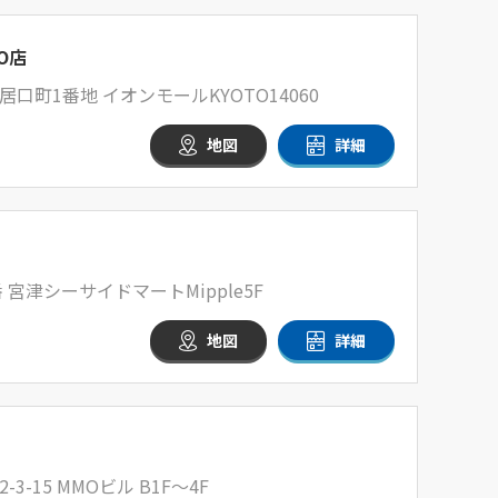
O店
町1番地 イオンモールKYOTO14060
地図
詳細
 宮津シーサイドマートMipple5F
地図
詳細
-15 MMOビル B1F～4F