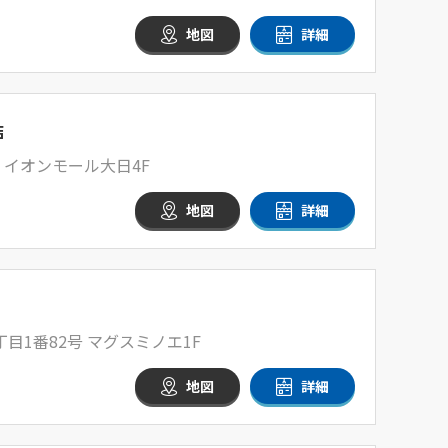
地図
詳細
店
 イオンモール大日4F
地図
詳細
目1番82号 マグスミノエ1F
地図
詳細