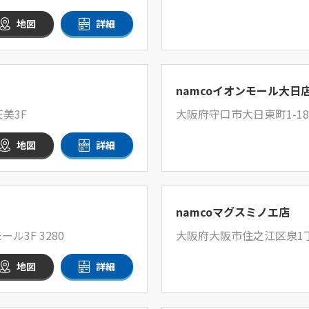
地図
詳細
namcoイオンモール大日
美3F
大阪府守口市大日東町1-18
地図
詳細
namcoマグスミノエ店
ル3F 3280
大阪府大阪市住之江区泉1丁
地図
詳細