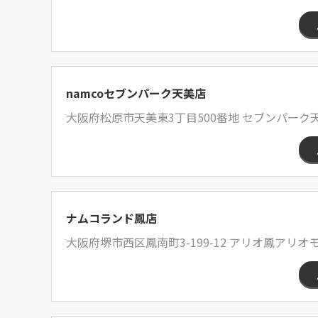
namcoセブンパーク天美店
大阪府松原市天美東3丁目500番地 セブンパーク天
ナムコランド鳳店
大阪府堺市西区鳳南町3-199-12 アリオ鳳アリオモー