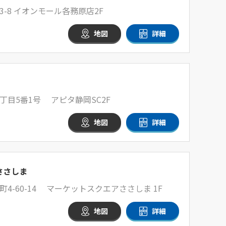
-8 イオンモール各務原店2F
地図
詳細
目5番1号 アピタ静岡SC2F
地図
詳細
ささしま
4-60-14 マーケットスクエアささしま 1F
地図
詳細