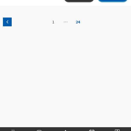
…
1
24