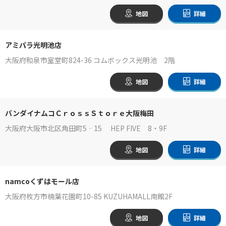
地図
詳細
アミパラ光明池店
大阪府和泉市室堂町824-36 コムボックス光明池 2階
地図
詳細
バンダイナムコＣｒｏｓｓＳｔｏｒｅ大阪梅田
大阪府大阪市北区角田町5‐15 HEP FIVE 8・9F
地図
詳細
namcoくずはモール店
大阪府枚方市楠葉花園町10-85 KUZUHAMALL南館2F
地図
詳細