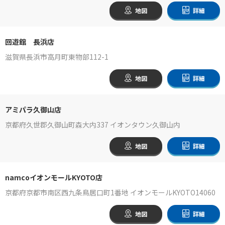
地図
詳細
回遊館 長浜店
滋賀県長浜市高月町東物部112-1
地図
詳細
アミパラ久御山店
京都府久世郡久御山町森大内337 イオンタウン久御山内
地図
詳細
namcoイオンモールKYOTO店
京都府京都市南区西九条鳥居口町1番地 イオンモールKYOTO14060
地図
詳細