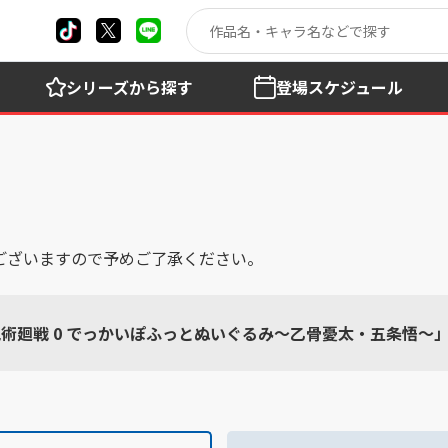
シリーズ
から探す
登場
スケジュール
ございますので予めご了承ください。
呪術廻戦 0 でっかいぽふっとぬいぐるみ～乙骨憂太・五条悟～