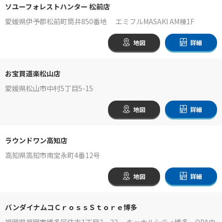
ソユーフォレストハンター 松前店
愛媛県伊予郡松前町筒井850番地 エミフルMASAKI AM棟1F
地図
詳細
お宝買道楽松山店
愛媛県松山市中村5丁目5-15
地図
詳細
ラウンドワン高知店
高知県高知市南宝永町4番12号
地図
詳細
バンダイナムコＣｒｏｓｓＳｔｏｒｅ博多
福岡県福岡市博多区住吉1丁目2‐22 キャナルシティ博多 OPA内