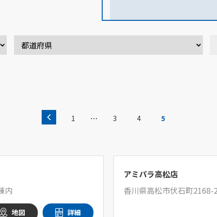
…
1
3
4
5
アミパラ高松店
棟内
香川県高松市伏石町2168-
地図
詳細