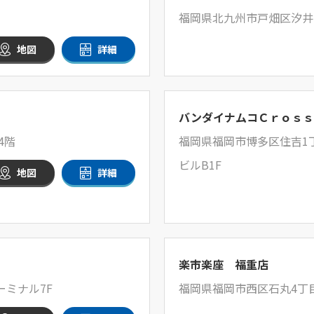
福岡県北九州市戸畑区汐井町
地図
詳細
バンダイナムコＣｒｏｓｓ
4階
福岡県福岡市博多区住吉1丁
ビルB1F
地図
詳細
楽市楽座 福重店
ーミナル7F
福岡県福岡市西区石丸4丁目