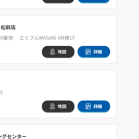
 松前店
番地 エミフルMASAKI AM棟1F
地図
詳細
5
地図
詳細
ングセンター