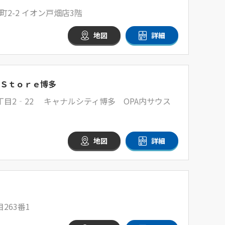
2-2 イオン戸畑店3階
地図
詳細
Ｓｔｏｒｅ博多
目2‐22 キャナルシティ博多 OPA内サウス
地図
詳細
263番1