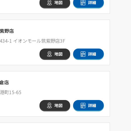
地図
詳細
紫野店
34-1 イオンモール筑紫野店3F
地図
詳細
倉店
町15-65
地図
詳細