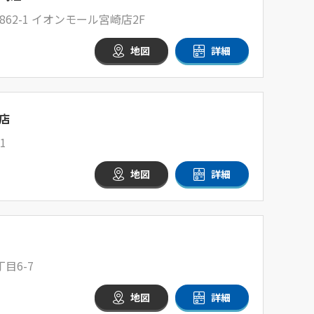
62-1 イオンモール宮崎店2F
地図
詳細
店
-1
地図
詳細
目6-7
地図
詳細