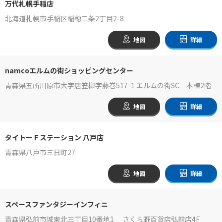
万代札幌手稲店
北海道札幌市手稲区稲穂二条2丁目2-8
地図
詳細
namcoエルムの街ショッピングセンター
青森県五所川原市大字唐笠柳字藤巻517-1 エルムの街SC 本棟2階
地図
詳細
タイトーＦステーション 八戸店
青森県八戸市三日町27
地図
詳細
スペースファンタジーインフィニ
青森県弘前市城東北三丁目10番地1 さくら野百貨店弘前店4F