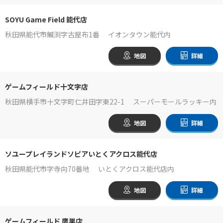
SOYU Game Field 能代店
秋田県能代市鰄渕字古屋布1番 イオンタウン能代内
地図
詳細
ゲームフィールド十文字店
秋田県横手市十文字町仁井田字東22-1 スーパーモールラッキー内
地図
詳細
ソユープレイランドソピアいとくアクロス能代店
秋田県能代市字寺向70番地 いとくアクロス能代店内
地図
詳細
ゲームフィールド 鷹巣店