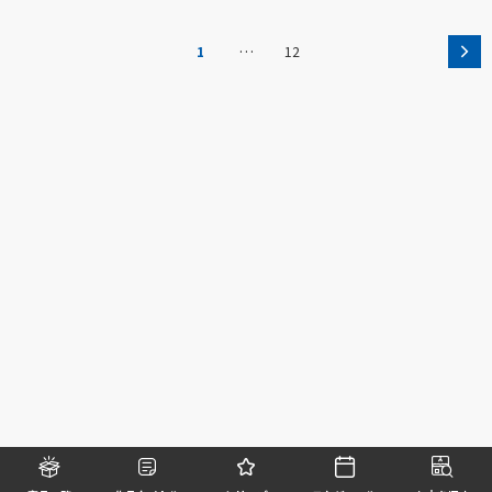
…
1
12