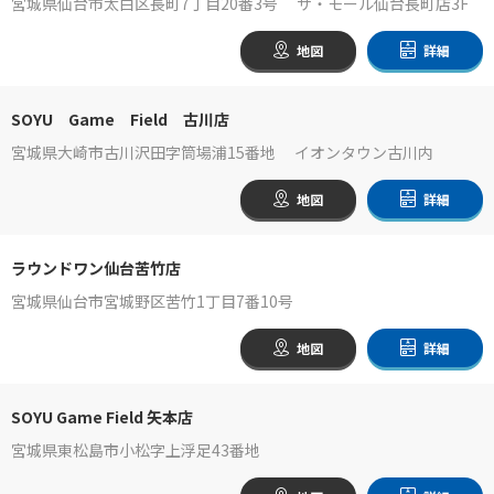
宮城県仙台市太白区長町7丁目20番3号 ザ・モール仙台長町店3F
地図
詳細
SOYU Game Field 古川店
宮城県大崎市古川沢田字筒場浦15番地 イオンタウン古川内
地図
詳細
ラウンドワン仙台苦竹店
宮城県仙台市宮城野区苦竹1丁目7番10号
地図
詳細
SOYU Game Field 矢本店
宮城県東松島市小松字上浮足43番地