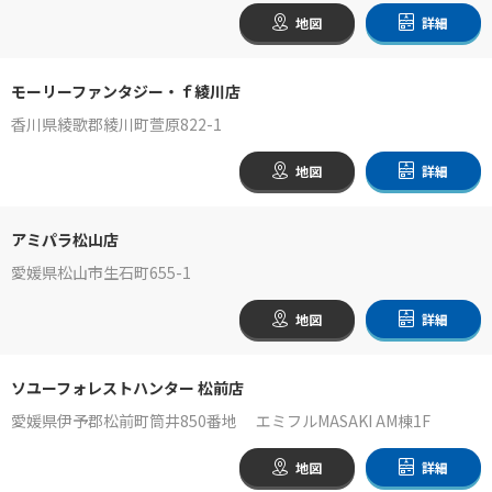
地図
詳細
モーリーファンタジー・ｆ綾川店
香川県綾歌郡綾川町萱原822-1
地図
詳細
アミパラ松山店
愛媛県松山市生石町655-1
地図
詳細
ソユーフォレストハンター 松前店
愛媛県伊予郡松前町筒井850番地 エミフルMASAKI AM棟1F
地図
詳細