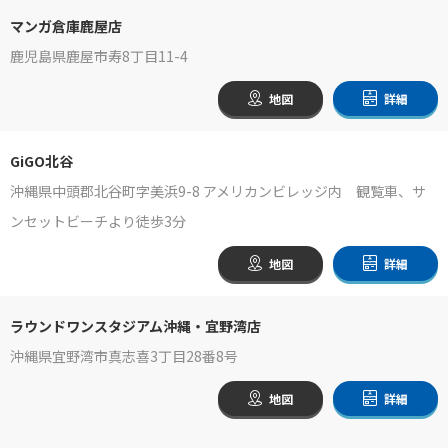
マンガ倉庫鹿屋店
鹿児島県鹿屋市寿8丁目11-4
地図
詳細
GiGO北谷
沖縄県中頭郡北谷町字美浜9-8 アメリカンビレッジ内 観覧車、サ
ンセットビーチより徒歩3分
地図
詳細
ラウンドワンスタジアム沖縄・宜野湾店
沖縄県宜野湾市真志喜3丁目28番8号
地図
詳細