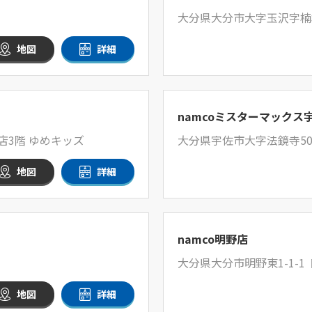
大分県大分市大字玉沢字楠本
地図
詳細
namcoミスターマックス
店3階 ゆめキッズ
大分県宇佐市大字法鏡寺500
地図
詳細
namco明野店
大分県大分市明野東1-1-
地図
詳細