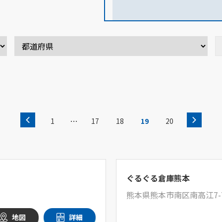
…
1
17
18
19
20
ぐるぐる倉庫熊本
熊本県熊本市南区南高江7-7
地図
詳細