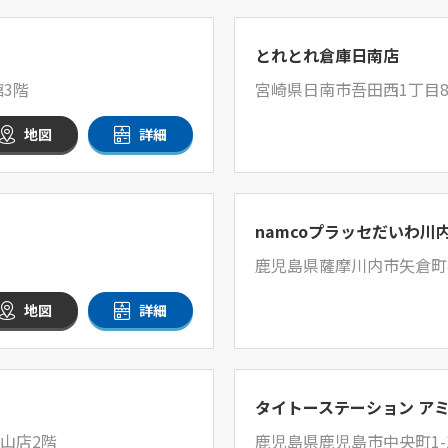
とれとれ倉庫日南店
館3階
宮崎県日南市吾田西1丁目8
地図
詳細
namcoプラッセだいわ川
鹿児島県薩摩川内市矢倉町42
地図
詳細
タイトーステーション ア
谷山店2階
鹿児島県鹿児島市中央町1-