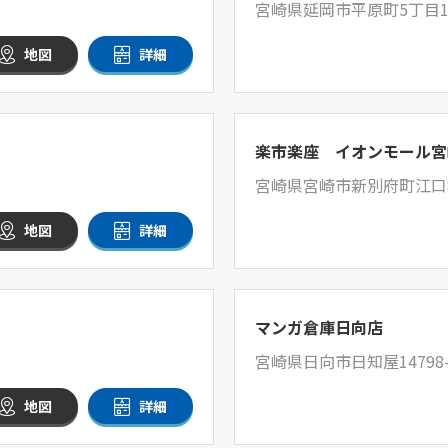
宮崎県延岡市平原町5丁目14
地図
詳細
楽市楽座 イオンモール宮
宮崎県宮崎市新別府町江口8
地図
詳細
マンガ倉庫日向店
宮崎県日向市日知屋14798
地図
詳細