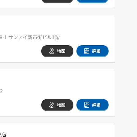
-1 サンアイ新市街ビル1階
地図
詳細
2
地図
詳細
ン店