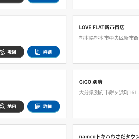
LOVE FLAT新市街店
熊本県熊本市中央区新市街8
地図
詳細
GiGO 別府
大分県別府市餅ヶ浜町161-
地図
詳細
namcoトキハわさだタウ