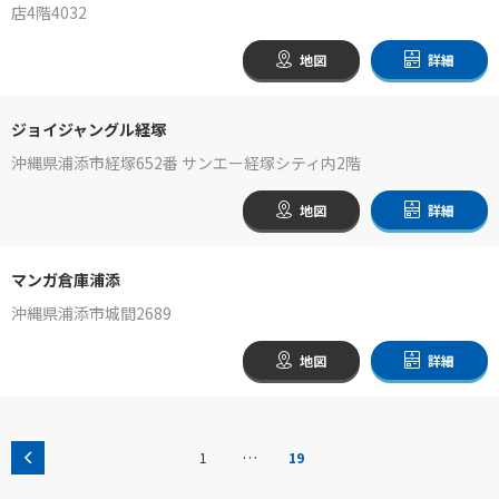
店4階4032
地図
詳細
ジョイジャングル経塚
沖縄県浦添市経塚652番 サンエー経塚シティ内2階
地図
詳細
マンガ倉庫浦添
沖縄県浦添市城間2689
地図
詳細
…
1
19