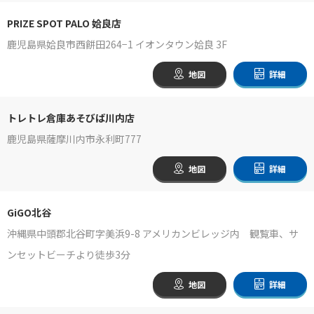
PRIZE SPOT PALO 姶良店
鹿児島県姶良市西餠田264−1 イオンタウン姶良 3F
地図
詳細
トレトレ倉庫あそびば川内店
鹿児島県薩摩川内市永利町777
地図
詳細
GiGO北谷
沖縄県中頭郡北谷町字美浜9-8 アメリカンビレッジ内 観覧車、サ
ンセットビーチより徒歩3分
地図
詳細