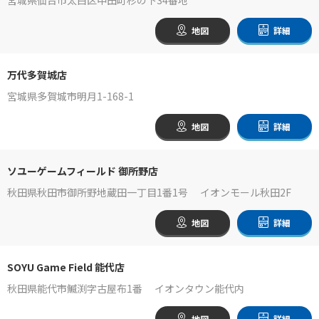
地図
詳細
万代多賀城店
宮城県多賀城市明月1-168-1
地図
詳細
ソユーゲームフィールド 御所野店
秋田県秋田市御所野地蔵田一丁目1番1号 イオンモール秋田2F
地図
詳細
SOYU Game Field 能代店
秋田県能代市鰄渕字古屋布1番 イオンタウン能代内
地図
詳細