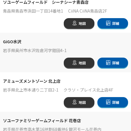
ソユーゲームフィールド シーナシーナ青森店
青森県青森市浜田一丁目14番地1 CiiNA CiiNA青森店2F
地図
詳細
GiGO水沢
岩手県奥州市水沢佐倉河字鎧田4-1
地図
詳細
アミューズメントゾーン 北上店
岩手県北上市本通り二丁目2-1 クラソ・プレイス北上店4F
地図
詳細
ソユーファミリーゲームフィールド 花巻店
岩手県花巻市高木第16地割68番地6 銀河モール花巻内