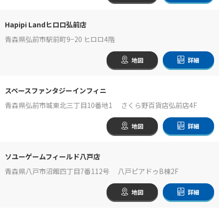
Hapipi Landヒロロ弘前店
青森県弘前市駅前町9−20 ヒロロ4階
地図
詳細
スペースファンタジーインフィニ
青森県弘前市城東北三丁目10番地1 さくら野百貨店弘前店4F
地図
詳細
ソユーゲームフィールド八戸店
青森県八戸市沼館四丁目7番112号 八戸ピアドゥB棟2F
地図
詳細