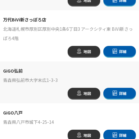
地図
詳細
万代BiVi新さっぽろ店
北海道札幌市厚別区厚別中央1条6丁目3 アークシティ東 BiVi新さっ
ぽろ4階
地図
詳細
GiGO弘前
青森県弘前市大字末広1-3-3
地図
詳細
GiGO八戸
青森県八戸市城下4-25-14
地図
詳細