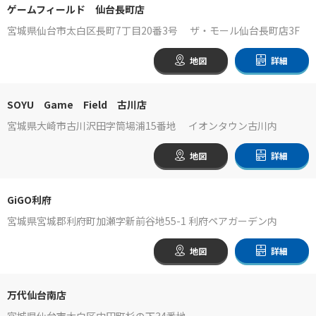
ゲームフィールド 仙台長町店
宮城県仙台市太白区長町7丁目20番3号 ザ・モール仙台長町店3F
地図
詳細
SOYU Game Field 古川店
宮城県大崎市古川沢田字筒場浦15番地 イオンタウン古川内
地図
詳細
GiGO利府
宮城県宮城郡利府町加瀬字新前谷地55-1 利府ペアガーデン内
地図
詳細
万代仙台南店
宮城県仙台市太白区中田町杉の下34番地