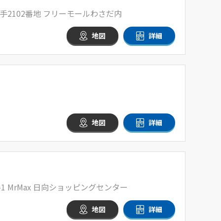
2102番地 フリーモールわさだ内
地図
詳細
地図
詳細
-1 MrMax 日向ショッピングセンター
地図
詳細