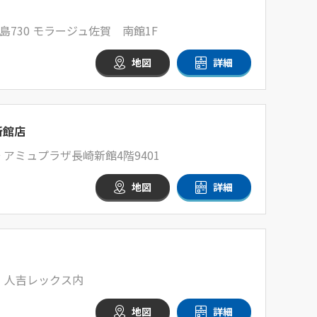
730 モラージュ佐賀 南館1F
地図
詳細
新館店
 アミュプラザ長崎新館4階9401
地図
詳細
1 人吉レックス内
地図
詳細