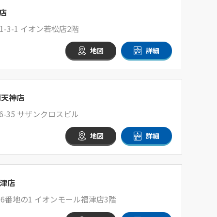
店
3-1 イオン若松店2階
地図
詳細
岡天神店
-35 サザンクロスビル
地図
詳細
津店
6番地の1 イオンモール福津店3階