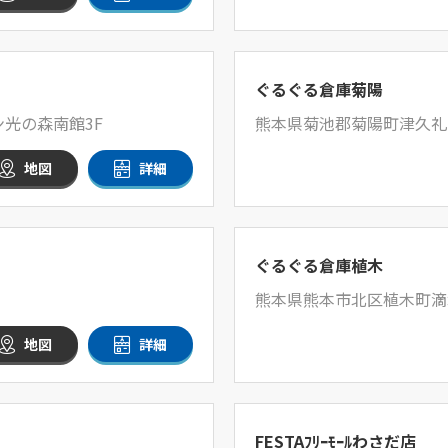
ぐるぐる倉庫菊陽
ン光の森南館3F
熊本県菊池郡菊陽町津久礼27
地図
詳細
ぐるぐる倉庫植木
熊本県熊本市北区植木町滴水
地図
詳細
FESTAﾌﾘｰﾓｰﾙわさだ店