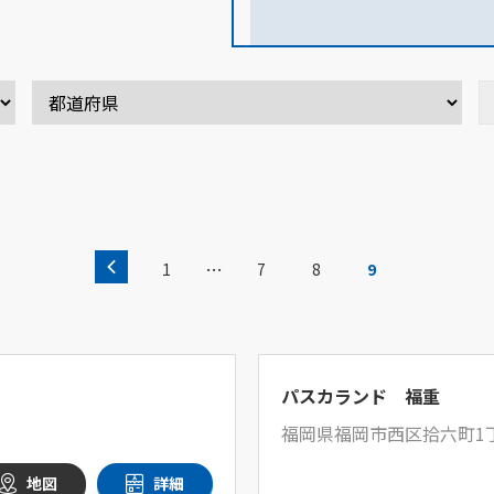
…
1
7
8
9
パスカランド 福重
福岡県福岡市西区拾六町1丁
地図
詳細