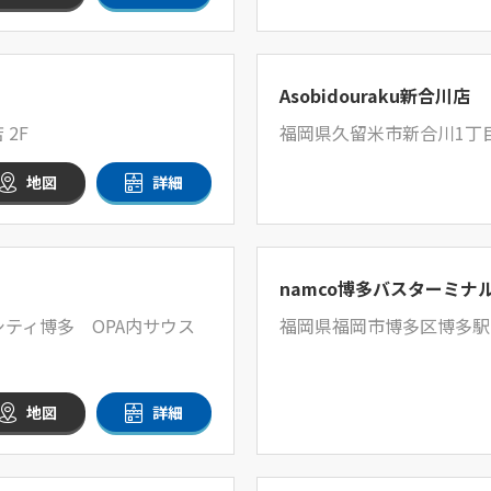
Asobidouraku新合川店
2F
福岡県久留米市新合川1丁目
地図
詳細
namco博多バスターミナ
シティ博多 OPA内サウス
福岡県福岡市博多区博多駅中
地図
詳細