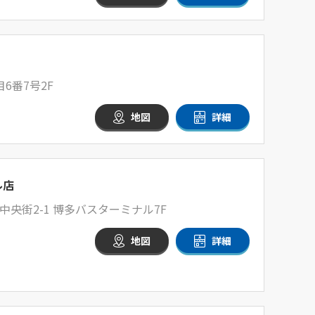
6番7号2F
地図
詳細
ル店
央街2-1 博多バスターミナル7F
地図
詳細