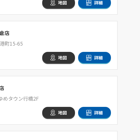
地図
詳細
倉店
町15-65
地図
詳細
店
 ゆめタウン行橋2F
地図
詳細