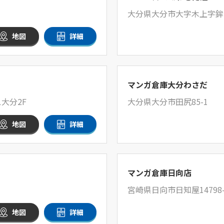
大分県大分市大字木上字鉾手
地図
詳細
マンガ倉庫大分わさだ
大分2F
大分県大分市田尻85-1
地図
詳細
マンガ倉庫日向店
宮崎県日向市日知屋14798
地図
詳細