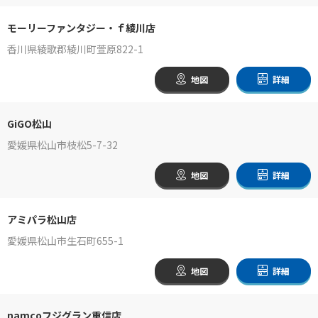
モーリーファンタジー・ｆ綾川店
香川県綾歌郡綾川町萱原822-1
地図
詳細
GiGO松山
愛媛県松山市枝松5-7-32
地図
詳細
アミパラ松山店
愛媛県松山市生石町655-1
地図
詳細
namcoフジグラン重信店