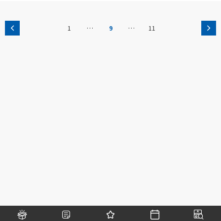
…
…
1
9
11