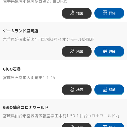
岩手県盛岡市盛岡駅西通2丁目10-35
地図
詳細
ゲームランド盛岡店
岩手県盛岡市前潟4丁目7番1号 イオンモール盛岡2F
地図
詳細
GiGO石巻
宮城県石巻市大街道東4-1-45
地図
詳細
GiGO仙台コロナワールド
宮城県仙台市宮城野区福室字田中前1-53-1 仙台コロナワールド内