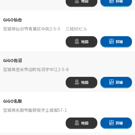
地図
詳細
GiGO仙台
宮城県仙台市青葉区中央2-5-5 三経60ビル
地図
詳細
GiGO佐沼
宮城県登米市迫町佐沼字中江2-5-8
地図
詳細
GiGO名取
宮城県名取市飯野坂字土城堀57-1
地図
詳細