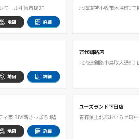
ンモール札幌苗穂2F
北海道苫小牧市木場町1丁目
地図
詳細
万代釧路店
北海道釧路市鳥取大通9丁目
地図
詳細
ユーズランド下田店
ィ東 BiVi新さっぽろ4階
青森県上北郡おいらせ町中野
地図
詳細