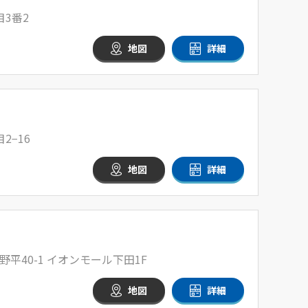
3番2
地図
詳細
2−16
地図
詳細
平40-1 イオンモール下田1F
地図
詳細