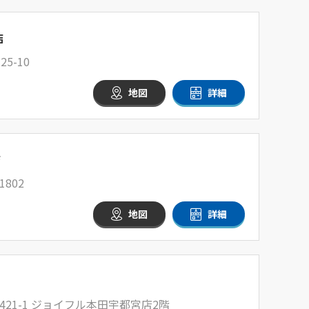
店
5-10
地図
詳細
店
802
地図
詳細
21-1 ジョイフル本田宇都宮店2階