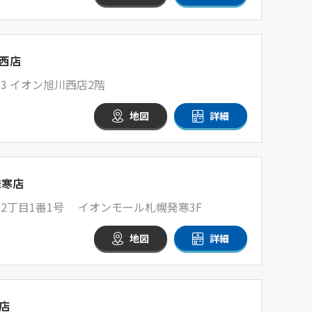
西店
-3 イオン旭川西店2階
地図
詳細
発寒店
2丁目1番1号 イオンモール札幌発寒3F
地図
詳細
店