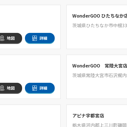
WonderGOO ひたちなか
茨城県ひたちなか市中根332
地図
詳細
WonderGOO 常陸大宮
茨城県常陸大宮市石沢梶内1
地図
詳細
アピナ宇都宮店
栃木県河内郡上三川町磯岡4