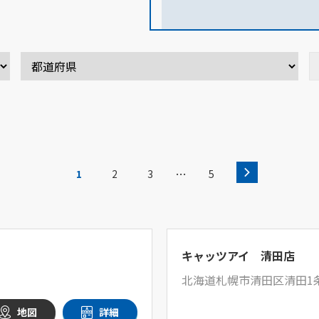
…
1
2
3
5
キャッツアイ 清田店
北海道札幌市清田区清田1条1
地図
詳細