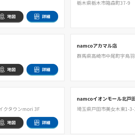
栃木県栃木市箱森町37-9
地図
詳細
namcoアカマル店
群馬県高崎市中尾町字鳥羽前4
地図
詳細
namcoイオンモール北戸
タウンmori 3F
埼玉県戸田市美女木東1-3
地図
詳細