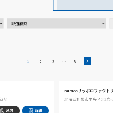
…
1
2
3
5
namcoサッポロファクト
街3階
北海道札幌市中央区北1条東
地図
詳細