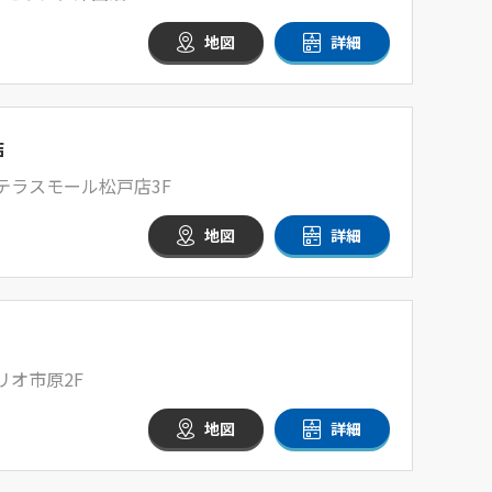
地図
詳細
店
 テラスモール松戸店3F
地図
詳細
リオ市原2F
地図
詳細