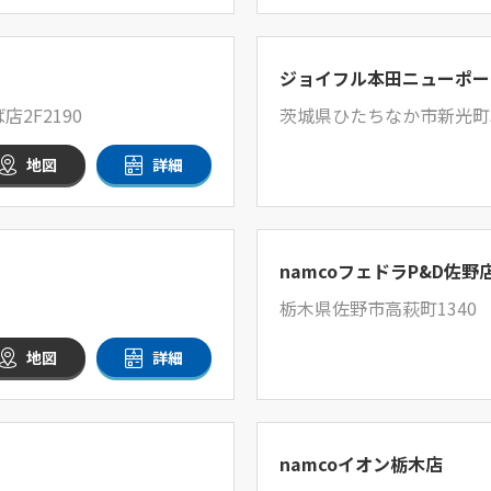
ジョイフル本田ニューポー
2F2190
茨城県ひたちなか市新光町3
地図
詳細
namcoフェドラP&D佐野
栃木県佐野市高萩町1340
地図
詳細
namcoイオン栃木店