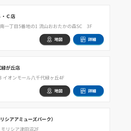
Ｓ・Ｃ店
一丁目5番地の1 流山おおたかの森SC 3F
地図
詳細
代緑が丘店
3 イオンモール八千代緑ヶ丘4F
地図
詳細
RK（モリシアアミューズパーク）
1 モリシア津田沼2F