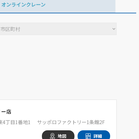
オンラインクレーン
リー店
4丁目1番地1 サッポロファクトリー1条館2F
地図
詳細