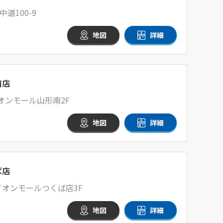
道100-9
地図
詳細
南店
イオンモール山形南2F
地図
詳細
ば店
 イオンモールつくば店3F
地図
詳細