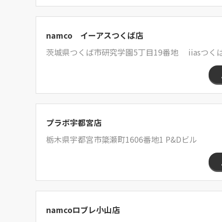
namco イーアスつくば店
茨城県つくば市研究学園5丁目19番地 iiasつくば店
プラボ宇都宮店
栃木県宇都宮市簗瀬町1606番地1 P&Dビル
namcoロブレ小山店