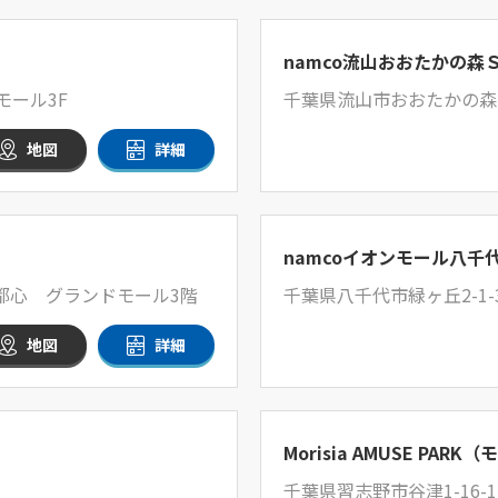
namco流山おおたかの森
モール3F
千葉県流山市おおたかの森南
地図
詳細
namcoイオンモール八千
新都心 グランドモール3階
千葉県八千代市緑ヶ丘2-1-
地図
詳細
Morisia AMUSE PA
千葉県習志野市谷津1-16-