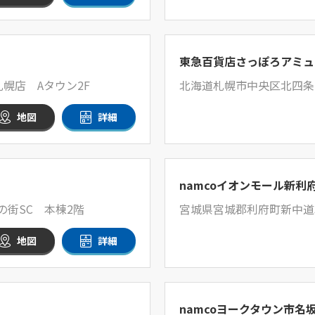
東急百貨店さっぽろアミュ
札幌店 Aタウン2F
北海道札幌市中央区北四条西2
地図
詳細
namcoイオンモール新利
の街SC 本棟2階
宮城県宮城郡利府町新中道3-
地図
詳細
namcoヨークタウン市名