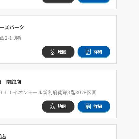
ーズパーク
-1 9階
地図
詳細
府 南館店
1-1 イオンモール新利府南館3階3028区画
地図
詳細
坂店