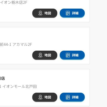
 イオン栃木店2F
地図
詳細
4-1 アカマル2F
地図
詳細
田店
-1 イオンモール北戸田
地図
詳細