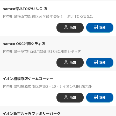
namco港北TOKYU S.Ｃ.店
神奈川県横浜市都筑区茅ケ崎中央5-1 港北TOKYU S.C.
地図
詳細
namco OSC湘南シティ店
神奈川県平塚市代官町33番地1 OSC湘南シティ内
地図
詳細
イオン相模原店ゲームコーナー
神奈川県相模原市南区古淵2‐10‐1 イオン相模原店3F
地図
詳細
イオン新百合ヶ丘ファミリーパーク