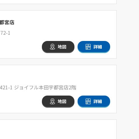
都宮店
2-1
地図
詳細
21-1 ジョイフル本田宇都宮店2階
地図
詳細