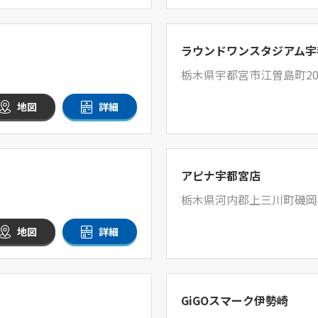
ラウンドワンスタジアム宇
栃木県宇都宮市江曽島町207
地図
詳細
アピナ宇都宮店
栃木県河内郡上三川町磯岡4
地図
詳細
GiGOスマーク伊勢崎