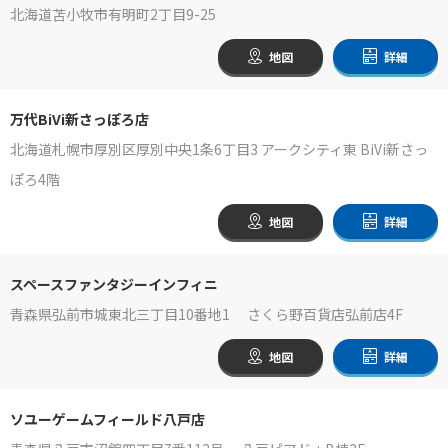
北海道苫小牧市有明町2丁目9-25
地図
詳細
万代BiVi新さっぽろ店
北海道札幌市厚別区厚別中央1条6丁目3 アークシティ東 BiVi新さっ
ぽろ4階
地図
詳細
スペースファンタジーインフィニ
青森県弘前市城東北三丁目10番地1 さくら野百貨店弘前店4F
地図
詳細
ソユーゲームフィールド八戸店