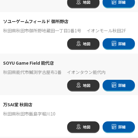
地図
詳細
ソユーゲームフィールド 御所野店
秋田県秋田市御所野地蔵田一丁目1番1号 イオンモール秋田2F
地図
詳細
SOYU Game Field 能代店
秋田県能代市鰄渕字古屋布1番 イオンタウン能代内
地図
詳細
万SAI堂 秋田店
秋田県秋田市飯島字堀川10
地図
詳細