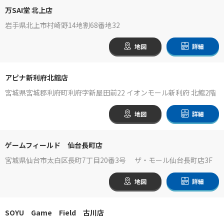
万SAI堂 北上店
岩手県北上市村崎野14地割68番地32
地図
詳細
アピナ新利府北館店
宮城県宮城郡利府町利府字新屋田前22 イオンモール新利府 北館2階
地図
詳細
ゲームフィールド 仙台長町店
宮城県仙台市太白区長町7丁目20番3号 ザ・モール仙台長町店3F
地図
詳細
SOYU Game Field 古川店