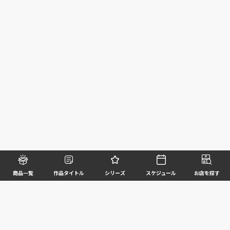
商品一覧
作品タイトル
シリーズ
スケジュール
お店を探す
©BANDAI SPIRITS CO.,LTD. ALL RIGHTS RESERVED