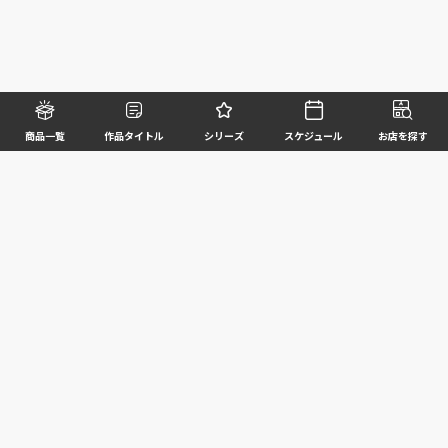
商品一覧
作品タイトル
シリーズ
スケジュール
お店を探す
©BANDAI SPIRITS CO.,LTD. ALL RIGHTS RESERVED
企業情報
ウェブサイトご利用条件
個人情報及び特定個人情報等の取扱いに関する方針
お客様サポート
写真と実際の商品とは異なる場合がございますのでご了承ください。このホームページに掲載
されている 全ての画像、文章、データ等の無断転用、転載はお断りします。