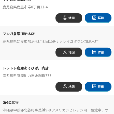
鹿児島県鹿屋市寿8丁目11-4
地図
詳細
マンガ倉庫加治木店
鹿児島県姶良市加治木町木田159-2 ソレイユタウン加治木店
地図
詳細
トレトレ倉庫あそびば川内店
鹿児島県薩摩川内市永利町777
地図
詳細
GiGO北谷
沖縄県中頭郡北谷町字美浜9-8 アメリカンビレッジ内 観覧車、サ