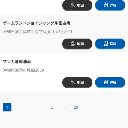
地図
詳細
ゲームランドジョイジャングル宮古南
沖縄県宮古島市平良字久貝1072番地11
地図
詳細
マンガ倉庫浦添
沖縄県浦添市城間2689
地図
詳細
…
1
13